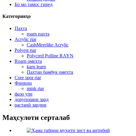
Бо мо тамос гиред
Категорияҳо
Пахта
roarn пахта
Acrylic riar
CashMerelike Acrylic
Polyest riar
Polycred Polline RAYN
Roarn омехта
karn learn
Пахтаи бамбук омехта
Core spor riar
Финкин
mink riar
фазо улн
дорупошии зард
растанӣ зардин
Маҳсулоти серталаб