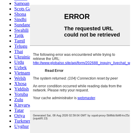
Samoan
Scots Gaelic
Shona
Sindhi
Sundanese
Swahili
Tajik
Tamil
Telugu
Thai
Ukrainian
Urdu
Uzbek
Vietnamese
Welsh
Xhosa
Yiddish
Yoruba
Zulu
Kinyarwanda
Tatar
Oriya
Turkmen
Uyghur