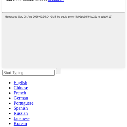
English
Chinese
French
German
Portuguese
Spanish
Russian
Japanese
Korean