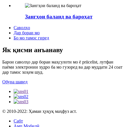
Зангҳои баланд ва бароҳат
Саволҳо
Дар бораи мо
Бо мо тамос гиред
Як қисми анъанаву
Барои саволҳо дар бораи маҳсулоти мо ё priicelist, лутфан
паёми электронии худро ба мо гузоред ва дар муддати 24 соат
дар тамос хоҳем шуд.
Обуна шавед
© 2010-2022: Ҳамаи ҳуқуқ маҳфуз аст.
Сабт
Амп Мобилӣ