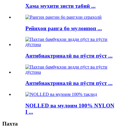
Ҳама муҳити зисти табиӣ ...
Рейнҳои ранга бо мулоипоп ...
Антибиактриналӣ ва пӯсти пӯст ...
Антибиактриналӣ ва пӯсти пӯст ...
NOLLED ва мулоим 100% NYLON
I ...
Пахта