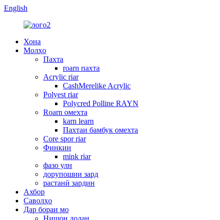
English
Хона
Молҳо
Пахта
roarn пахта
Acrylic riar
CashMerelike Acrylic
Polyest riar
Polycred Polline RAYN
Roarn омехта
karn learn
Пахтаи бамбук омехта
Core spor riar
Финкин
mink riar
фазо улн
дорупошии зард
растанӣ зардин
Ахбор
Саволҳо
Дар бораи мо
Нишон додан