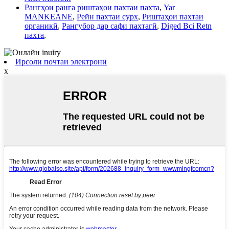
Рангҳои ранга риштаҳои пахтаи пахта
,
Yar
MANKEANE
,
Рейн пахтаи сурх
,
Риштаҳои пахтаи
органикӣ
,
Рангубор дар сафи пахтагӣ
,
Diged Bci Retn
пахта
,
Ирсоли почтаи электронӣ
x